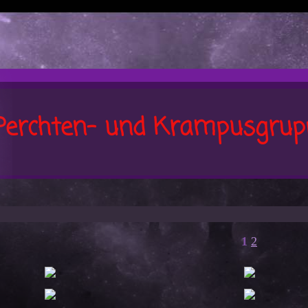
Perchten- und Krampusgrup
1
2