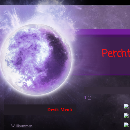
Perch
1
2
Devils Menü
Willkommen